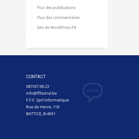
Flux des publications
Flux des commentaires
Site de WordPress-FR
CONTACT
087/67.98.23
info@fffastral.be
F.F.F. Sprl Informatique
Rue de Herve, 118
BATTICE, B-4651