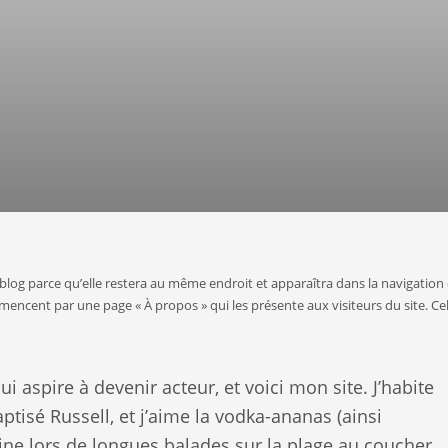
e blog parce qu’elle restera au même endroit et apparaîtra dans la navigation
mencent par une page « À propos » qui les présente aux visiteurs du site. Ce
i aspire à devenir acteur, et voici mon site. J’habite
ptisé Russell, et j’aime la vodka-ananas (ainsi
aine lors de longues balades sur la plage au coucher